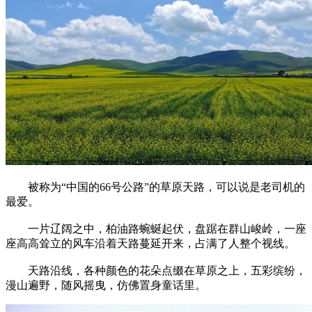
被称为“中国的66号公路”的草原天路，可以说是老司机的
最爱。
一片辽阔之中，柏油路蜿蜒起伏，盘踞在群山峻岭，一座
座高高耸立的风车沿着天路蔓延开来，占满了人整个视线。
天路沿线，各种颜色的花朵点缀在草原之上，五彩缤纷，
漫山遍野，随风摇曳，仿佛置身童话里。