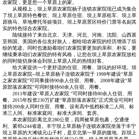
农家院，更是您一个草原上的家。
从规模上，坝上草原农家院杨子连锁农家院现已成为集合
了坝上草原特色餐饮、坝上草原住宿、坝上草原租车、坝上草
原骑马、草地摩托等娱项目、坝上草原景区特价门票等名副其
实的特色综合农家院。
陆续接待了来自北京、天津、河北、河南、沈阳、山西甚
至韩国、美国的各位友好旅人，都给咱农家院的经历增添了缤
纷的笔迹。同时也激励着咱们农家院要更加的亲和、朴实，要
继续秉承咱们农家院的特有风格，让您在坝上草原农家院放松
的同时能切身体会到坝上草原人民的热情好客。
给大家提供一个更舒适的住宿、用餐、游玩的好环境。坝
上草原农家院--坝上草原杨子连锁农家院于 1998年建设“草原
之家农家院”可同事接待90余人住宿、用餐。 2008年建设“草
原部落农家院”可同时接待60余人住宿、用餐。
2011年建设“草原人农家院 ”可同时接待80余人住宿、用
餐。2015年投资230万扩建“草原部落农家院”正式营业可同时
接待200余人同时住宿、用餐。设有高中低档标准二人间、标
准三人间、标准家庭间、标准大床间、套房。
本农家院距离北京280公里，四周被草原包裹，交通便
利、紧邻s244省道。丰宁坝上草原杨子连锁农家院坐落于丰宁
坝上草原的大滩镇元山子村，是京北第一草原的腹地、距坝上