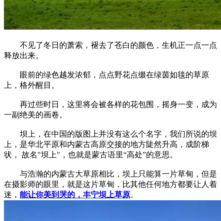
不见了冬日的萧索，褪去了苍白的颜色，生机正一点一点
释放出来。
眼前的绿色越发浓郁，点点野花点缀在绿茵如毯的草原
上，格外醒目。
再过些时日，这里将会被各样的花包围，摇身一变，成为
一副绝美的画卷。
坝上，在中国的版图上并没有这么个名字，我们所说的坝
上，是华北平原和内蒙古高原交接的地方陡然升高，成阶梯
状， 故名"坝上"，也就是蒙古语里“高处”的意思。
与浩瀚的内蒙古大草原相比，坝上只能算一片草甸，但是
在摄影师的眼里，就是这片草甸，比其他任何地方都要让人着
迷，
能让你美到哭的，丰宁坝上草原
。