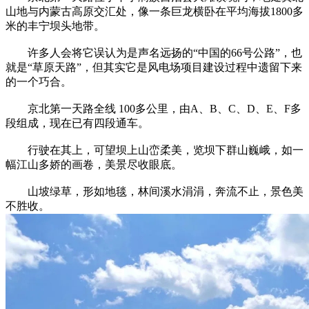
山地与内蒙古高原交汇处，像一条巨龙横卧在平均海拔1800多
米的丰宁坝头地带。
许多人会将它误认为是声名远扬的“中国的66号公路”，也
就是“草原天路”，但其实它是风电场项目建设过程中遗留下来
的一个巧合。
京北第一天路全线 100多公里，由A、B、C、D、E、F多
段组成，现在已有四段通车。
行驶在其上，可望坝上山峦柔美，览坝下群山巍峨，如一
幅江山多娇的画卷，美景尽收眼底。
山坡绿草，形如地毯，林间溪水涓涓，奔流不止，景色美
不胜收。