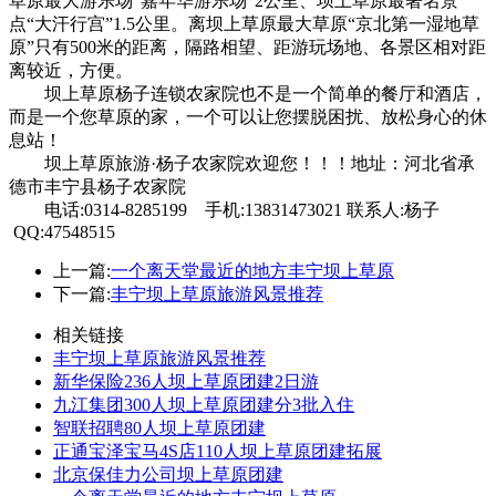
草原最大游乐场“嘉年华游乐场”2公里、坝上草原最著名景
点“大汗行宫”1.5公里。离坝上草原最大草原“京北第一湿地草
原”只有500米的距离，隔路相望、距游玩场地、各景区相对距
离较近，方便。
坝上草原杨子连锁农家院也不是一个简单的餐厅和酒店，
而是一个您草原的家，一个可以让您摆脱困扰、放松身心的休
息站！
坝上草原旅游·杨子农家院欢迎您！！！地址：河北省承
德市丰宁县杨子农家院
电话:0314-8285199 手机:13831473021 联系人:杨子
QQ:47548515
上一篇:
一个离天堂最近的地方丰宁坝上草原
下一篇:
丰宁坝上草原旅游风景推荐
相关链接
丰宁坝上草原旅游风景推荐
新华保险236人坝上草原团建2日游
九江集团300人坝上草原团建分3批入住
智联招聘80人坝上草原团建
正通宝泽宝马4S店110人坝上草原团建拓展
北京保佳力公司坝上草原团建