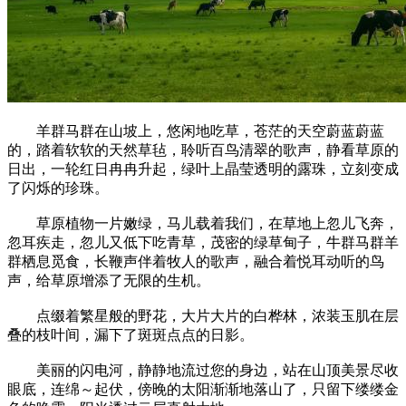
羊群马群在山坡上，悠闲地吃草，苍茫的天空蔚蓝蔚蓝
的，踏着软软的天然草毡，聆听百鸟清翠的歌声，静看草原的
日出，一轮红日冉冉升起，绿叶上晶莹透明的露珠，立刻变成
了闪烁的珍珠。
草原植物一片嫩绿，马儿载着我们，在草地上忽儿飞奔，
忽耳疾走，忽儿又低下吃青草，茂密的绿草甸子，牛群马群羊
群栖息觅食，长鞭声伴着牧人的歌声，融合着悦耳动听的鸟
声，给草原增添了无限的生机。
点缀着繁星般的野花，大片大片的白桦林，浓装玉肌在层
叠的枝叶间，漏下了斑斑点点的日影。
美丽的闪电河，静静地流过您的身边，站在山顶美景尽收
眼底，连绵～起伏，傍晚的太阳渐渐地落山了，只留下缕缕金