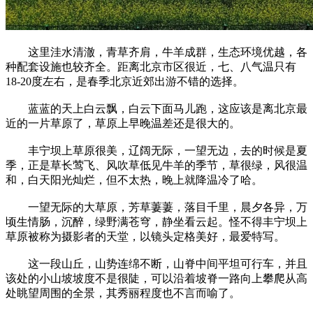
这里洼水清澈，青草齐肩，牛羊成群，生态环境优越，各
种配套设施也较齐全。距离北京市区很近，七、八气温只有
18-20度左右，是春季北京近郊出游不错的选择。
蓝蓝的天上白云飘，白云下面马儿跑，这应该是离北京最
近的一片草原了，草原上早晚温差还是很大的。
丰宁坝上草原很美，辽阔无际，一望无边，去的时候是夏
季，正是草长莺飞、风吹草低见牛羊的季节，草很绿，风很温
和，白天阳光灿烂，但不太热，晚上就降温冷了哈。
一望无际的大草原，芳草萋萋，落目千里，晨夕各异，万
顷生情肠，沉醉，绿野满苍穹，静坐看云起。怪不得丰宁坝上
草原被称为摄影者的天堂，以镜头定格美好，最爱特写。
这一段山丘，山势连绵不断，山脊中间平坦可行车，并且
该处的小山坡坡度不是很陡，可以沿着坡脊一路向上攀爬从高
处眺望周围的全景，其秀丽程度也不言而喻了。