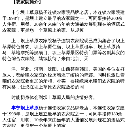
【农家院简介】
丰宁坝上草原杨子连锁农家院品牌老店，本连锁农家院建
于1998年，是坝上建立最早的农家院之一，可同事接待200余
人住宿、用餐。20余年来由当年的大通铺发展到现在的酒店式
农家院，更是您一个草原上的家。从规模
上，坝上草原农家院杨子连锁农家院现已成为集合了坝上
草原特色餐饮、坝上草原住宿、坝上草原租车、坝上草原骑
马、草地摩托等娱项目、坝上草原景区特价门票等名副其实的
特色综合农家院。陆续接待了来自北京、天
津、河北、河南、沈阳、山西甚至韩国、美国的各位友好
旅人，都给咱农家院的经历增添了缤纷的笔迹。同时也激励着
咱们农家院要更加的亲和、朴实，要继续秉承咱们农家院的特
有风格，让您在坝上草原农家院放松的同
时能切身体会到坝上草原人民的热情好客。
丰宁坝上草原
杨子连锁农家院品牌老店，本连锁农家院建
于1998年，是坝上建立最早的农家院之一，可同事接待180余
人住宿、用餐。10余年来由当年的大通铺发展到现在的酒店式
农家院，更是您一个草原上的家。