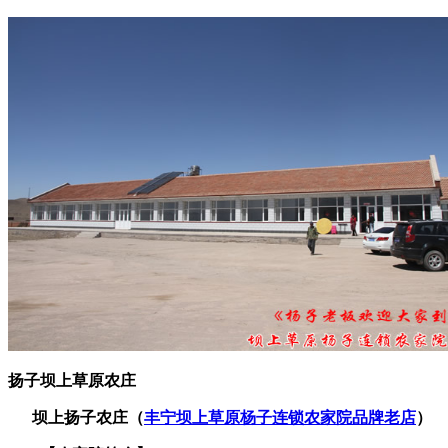
扬子坝上草原农庄
坝上扬子农庄（
丰宁坝上草原杨子连锁农家院品牌老店
）