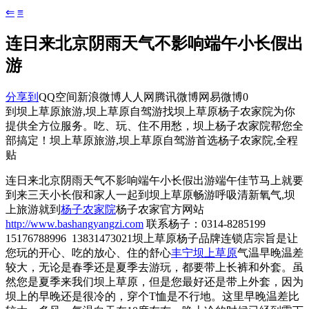
⇐
≡
连日来北京阴雨天气不影响端午小长假出
游
分享到
QQ空间
新浪微博
人人网
腾讯微博
网易微博
0
到坝上草原旅游,坝上草原自驾游找坝上草原杨子农家院为你
提供全方位服务。吃、玩、住不用愁，坝上杨子农家院帮您全
部搞定！坝上草原旅游,坝上草原自驾游首选杨子农家院,全程
贴
连日来北京阴雨天气不影响端午小长假出游端午佳节马上就要
到来三天小长假和家人一起到坝上草原畅游呼吸清新氧气,坝
上旅游就到
杨子农家院
杨子农家官方网站
http://www.bashangyangzi.com
联系杨子：0314-8285199
15176788996 13831473021坝上草原杨子品牌连锁店宗旨是让
您玩的开心、吃的放心、住的舒心
丰宁坝上草原
气温早晚温差
较大，无论是春季还是夏季去游玩，都要带上长裤和外套。虽
然您是夏季来我们坝上草原，但是您最好还是带上外套，因为
坝上的早晚还是很冷的，穿个T恤是不行地。这里早晚温差比