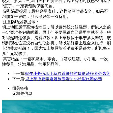
较大，多风，气温白天在10度左右，晚上冷的时候已经到零下
2度了，一定要预防保暖问题。
穿鞋温馨提示：最好穿平底鞋，这样骑马时很安全，如果不
习惯穿平底鞋，那么最好带一双备用。
注意防晒温馨提示：
坝上地区属于高海拔地区，所以紫外线比较强烈，所以来之前
一定要准备好防晒霜。男士们不要觉得自己是男生就不带，得
对得起咱这张脸。消费取款：坝上草原位于丰宁县大滩镇，该
镇到现在位置没有自动取款机，所以最好带上现金来旅行，刷
卡消费就别想了，因为坝上草原旅游消费不是很大，所以每人
几百元就够了。
其它物品：一箱矿泉水、零食、白酒或红酒、小手电、一次
性餐具、洗漱用品、常用药品等。
上一篇:
端午小长假坝上草原避暑旅游摄影爱好者必选之
下一篇:
坝上草原夏季避暑旅游端午小长假旅游必选
相关链接
无相关信息